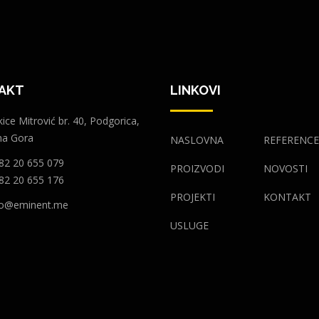
AKT
LINKOVI
ice Mitrović br. 40, Podgorica,
na Gora
NASLOVNA
REFERENC
82 20 655 079
PROIZVODI
NOVOSTI
82 20 655 176
PROJEKTI
KONTAKT
fo@eminent.me
USLUGE