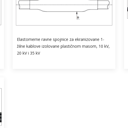
Elastomerne ravne spojnice za ekranizovane 1-
žilne kablove izolovane plastičnom masom, 10 kV,
20 kV i 35 kV