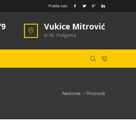
Pratite nas:
79
Vukice Mitrović
br.40, Podgorica
Naslovna
Proizvodi